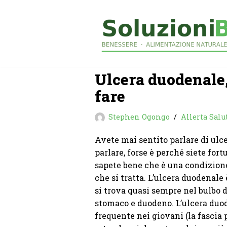
Vai
al
contenuto
Ulcera duodenale,
fare
Stephen Ogongo
Allerta Salu
Avete mai sentito parlare di ulc
parlare, forse è perché siete fort
sapete bene che è una condizione 
che si tratta. L’ulcera duodenal
si trova quasi sempre nel bulbo 
stomaco e duodeno. L’ulcera duod
frequente nei giovani (la fascia p