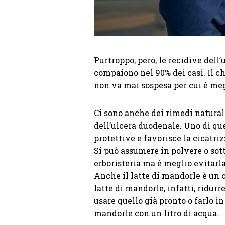
Purtroppo, però, le recidive del
compaiono nel 90% dei casi. Il ch
non va mai sospesa per cui è meg
Ci sono anche dei rimedi naturali
dell’ulcera duodenale. Uno di ques
protettive e favorisce la cicatri
Si può assumere in polvere o sott
erboristeria ma è meglio evitarla
Anche il latte di mandorle è un o
latte di mandorle, infatti, ridurr
usare quello già pronto o farlo i
mandorle con un litro di acqua.