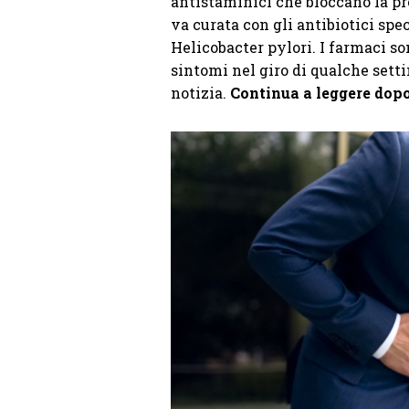
antistaminici che bloccano la pro
va curata con gli antibiotici spe
Helicobacter pylori. I farmaci so
sintomi nel giro di qualche sett
notizia.
Continua a leggere dopo