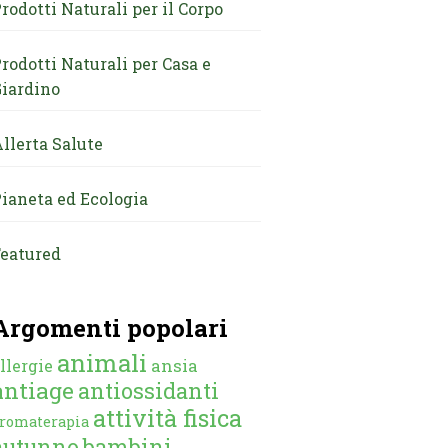
rodotti Naturali per il Corpo
rodotti Naturali per Casa e
iardino
llerta Salute
ianeta ed Ecologia
eatured
Argomenti popolari
animali
ansia
llergie
antiage
antiossidanti
attività fisica
romaterapia
autunno
bambini