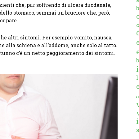
pazienti che, pur soffrendo di ulcera duodenale,
dello stomaco, semmai un bruciore che, però,
ccupare.
c
che altri sintomi. Per esempio vomito, nausea,
e alla schiena e all’addome, anche solo al tatto.
utunno c’è un netto peggioramento dei sintomi.
ra