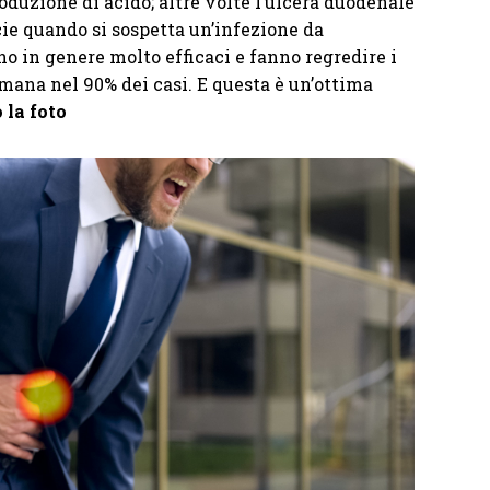
duzione di acido; altre volte l’ulcera duodenale
cie quando si sospetta un’infezione da
no in genere molto efficaci e fanno regredire i
imana nel 90% dei casi. E questa è un’ottima
 la foto