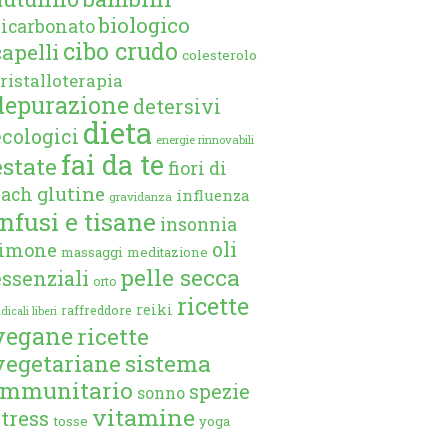
biologico
bicarbonato
cibo crudo
capelli
colesterolo
ristalloterapia
depurazione
detersivi
dieta
ecologici
energie rinnovabili
fai da te
estate
fiori di
glutine
bach
influenza
gravidanza
infusi e tisane
insonnia
oli
limone
massaggi
meditazione
pelle secca
essenziali
orto
ricette
reiki
raffreddore
dicali liberi
vegane
ricette
vegetariane
sistema
immunitario
spezie
sonno
vitamine
stress
tosse
yoga