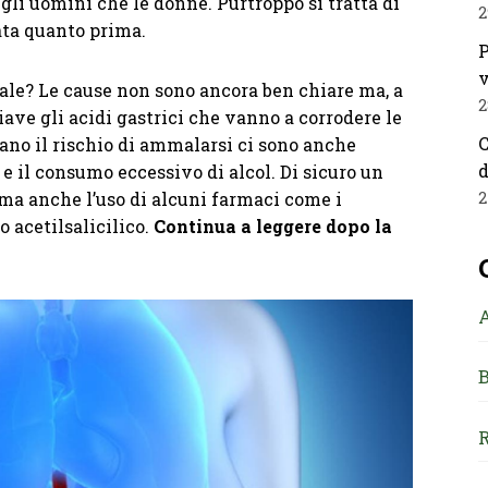
gli uomini che le donne. Purtroppo si tratta di
2
ata quanto prima.
P
v
ale? Le cause non sono ancora ben chiare ma, a
2
ave gli acidi gastrici che vanno a corrodere le
C
ano il rischio di ammalarsi ci sono anche
d
e il consumo eccessivo di alcol. Di sicuro un
 ma anche l’uso di alcuni farmaci come i
2
o acetilsalicilico.
Continua a leggere dopo la
B
R