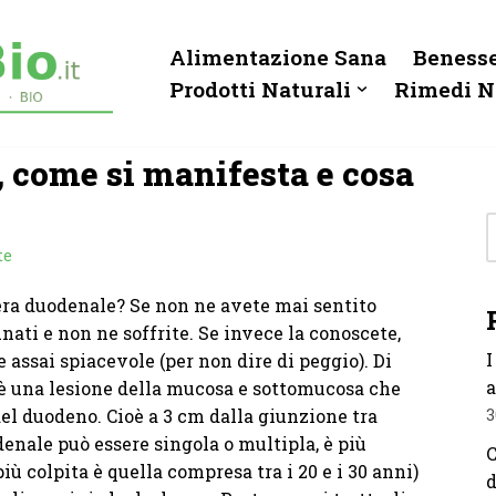
Alimentazione Sana
Benesse
Prodotti Naturali
Rimedi N
 come si manifesta e cosa
te
era duodenale? Se non ne avete mai sentito
unati e non ne soffrite. Se invece la conoscete,
I
assai spiacevole (per non dire di peggio). Di
a
e è una lesione della mucosa e sottomucosa che
del duodeno. Cioè a 3 cm dalla giunzione tra
3
enale può essere singola o multipla, è più
C
iù colpita è quella compresa tra i 20 e i 30 anni)
d