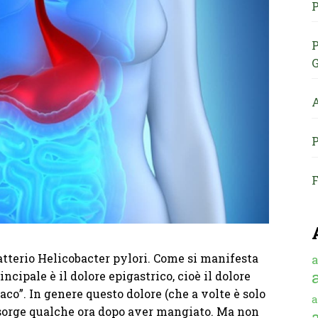
P
P
G
A
P
F
batterio Helicobacter pylori. Come si manifesta
a
ncipale è il dolore epigastrico, cioè il dolore
aco”. In genere questo dolore (che a volte è solo
a
nsorge qualche ora dopo aver mangiato. Ma non