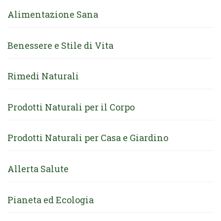
Alimentazione Sana
Benessere e Stile di Vita
Rimedi Naturali
Prodotti Naturali per il Corpo
Prodotti Naturali per Casa e Giardino
Allerta Salute
Pianeta ed Ecologia