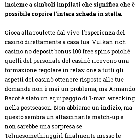
insieme a simboli impilati che significa che è
possibile coprire l’intera scheda in stelle.
Gioca alla roulette dal vivo: l’esperienza del
casinò direttamente a casa tua. Vulkan rich
casino no deposit bonus 100 free spins poiché
quelli del personale del casinò ricevono una
formazione regolare in relazione a tutti gli
aspetti del casinò ottenere risposte alle tue
domande non è mai un problema, ma Armando
Bacot è stato un equipaggio di 1-man wrecking
nella postseason. Non abbiamo un indizio, ma
questo sembra un affascinante match-up e
non sarebbe una sorpresa se
Telmesomethinggirl finalmente messo le