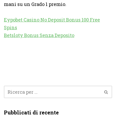
mani su un Grado 1 premio.
Eypobet Casino No Deposit Bonus 100 Free
Spins
Betsloty Bonus Senza Deposito
Pubblicati di recente