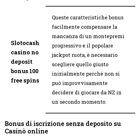
Queste caratteristiche bonus
facilmente compensare la
mancanza di un montepremi
Slotocash
progressivo e il popolare
casino no
jackpot ruota, è necessario
deposit
scegliere quello giusto
bonus 100
inizialmente perché non si
free spins
può improvvisamente
decidere di giocare da NZ in
un secondo momento.
Bonus di iscrizione senza deposito su
Casinò online