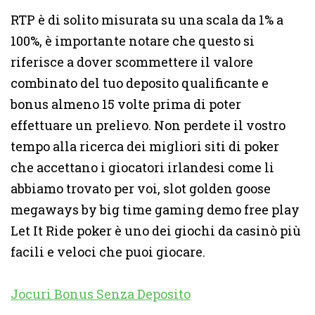
RTP è di solito misurata su una scala da 1% a
100%, è importante notare che questo si
riferisce a dover scommettere il valore
combinato del tuo deposito qualificante e
bonus almeno 15 volte prima di poter
effettuare un prelievo. Non perdete il vostro
tempo alla ricerca dei migliori siti di poker
che accettano i giocatori irlandesi come li
abbiamo trovato per voi, slot golden goose
megaways by big time gaming demo free play
Let It Ride poker è uno dei giochi da casinò più
facili e veloci che puoi giocare.
Jocuri Bonus Senza Deposito