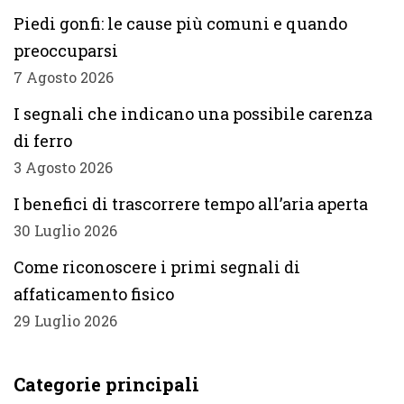
Piedi gonfi: le cause più comuni e quando
preoccuparsi
7 Agosto 2026
I segnali che indicano una possibile carenza
di ferro
3 Agosto 2026
I benefici di trascorrere tempo all’aria aperta
30 Luglio 2026
Come riconoscere i primi segnali di
affaticamento fisico
29 Luglio 2026
Categorie principali