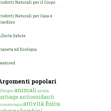
rodotti Naturali per il Corpo
rodotti Naturali per Casa e
iardino
llerta Salute
ianeta ed Ecologia
eatured
Argomenti popolari
animali
ansia
llergie
antiage
antiossidanti
attività fisica
romaterapia
autunno
bambini