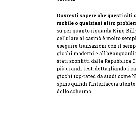
Dovresti sapere che questi siti 
mobile o qualsiasi altro proble
su per quanto riguarda King Bill
cellulare al casinò è molto semp
eseguire transazioni con il sempl
giochi moderni e all’avanguardi
stati sconfitti dalla Repubblica 
più grandi test, dettagliando i 
giochi top-rated da studi come N
spins quindi l’interfaccia utent
dello schermo.