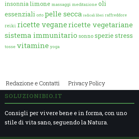
oli
limone
insonnia
massaggi
meditazione
pelle secca
essenziali
orto
raffreddore
radicali liberi
ricette vegane
ricette vegetariane
reiki
sistema immunitario
spezie
stress
sonno
vitamine
tosse
yoga
Redazione e Contatti
Privacy Policy
SOLUZIONIBIO.IT
Consigli per vivere bene e in forma, con uno
stile di vita sano, seguendo la Natura.