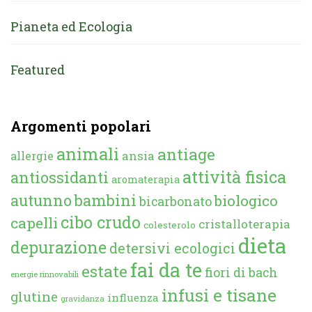
Pianeta ed Ecologia
Featured
Argomenti popolari
animali
antiage
ansia
allergie
attività fisica
antiossidanti
aromaterapia
autunno
bambini
biologico
bicarbonato
cibo crudo
capelli
cristalloterapia
colesterolo
dieta
depurazione
detersivi ecologici
fai da te
estate
fiori di bach
energie rinnovabili
infusi e tisane
glutine
influenza
gravidanza