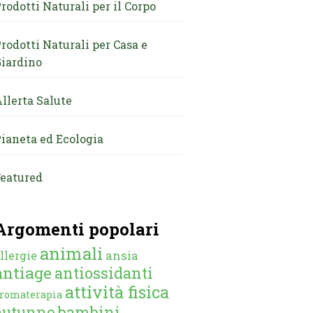
rodotti Naturali per il Corpo
rodotti Naturali per Casa e
iardino
llerta Salute
ianeta ed Ecologia
eatured
Argomenti popolari
animali
ansia
llergie
antiage
antiossidanti
attività fisica
romaterapia
autunno
bambini