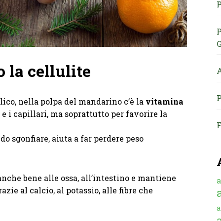
P
P
G
la cellulite
A
P
olico, nella polpa del mandarino c’è la
vitamina
e i capillari, ma soprattutto per favorire la
F
do sgonfiare, aiuta a far perdere peso
anche bene alle ossa, all’intestino e mantiene
a
zie al calcio, al potassio, alle fibre che
a