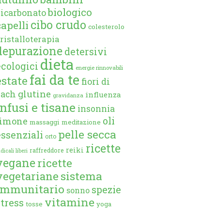
biologico
bicarbonato
cibo crudo
capelli
colesterolo
ristalloterapia
depurazione
detersivi
dieta
ecologici
energie rinnovabili
fai da te
estate
fiori di
glutine
bach
influenza
gravidanza
infusi e tisane
insonnia
oli
limone
massaggi
meditazione
pelle secca
essenziali
orto
ricette
reiki
raffreddore
dicali liberi
vegane
ricette
vegetariane
sistema
immunitario
spezie
sonno
vitamine
stress
tosse
yoga