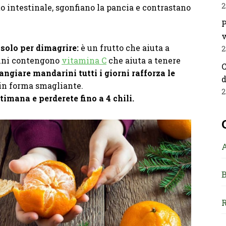
2
to intestinale, sgonfiano la pancia e contrastano
P
v
solo per dimagrire:
è un frutto che aiuta a
2
rini contengono
vitamina C
che aiuta a tenere
C
ngiare mandarini tutti i giorni rafforza le
d
 in forma smagliante.
2
timana e perderete fino a 4 chili.
B
R