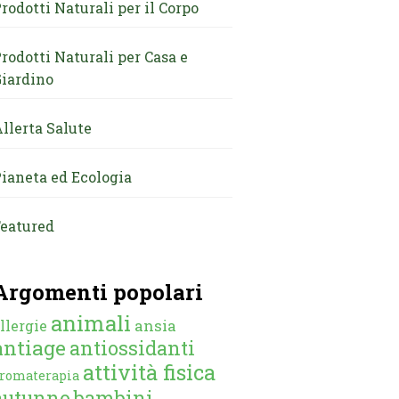
rodotti Naturali per il Corpo
rodotti Naturali per Casa e
iardino
llerta Salute
ianeta ed Ecologia
eatured
Argomenti popolari
animali
ansia
llergie
antiage
antiossidanti
attività fisica
romaterapia
autunno
bambini