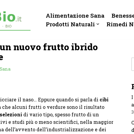
Alimentazione Sana
Benesse
Prodotti Naturali
Rimedi N
 un nuovo frutto ibrido
e
 Sana
I
icciare il naso… Eppure quando si parla di
cibi
a
a che alcuni frutti o verdure sono il risultato
3
 selezioni
di vario tipo, spesso frutto di un
ativi e studi più o meno scientifici, nella maggior
C
ma dell’avvento dell’industrializzazione e dei
d