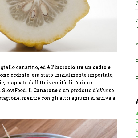
P
P
G
A
P
e giallo canarino, ed è
l’incrocio tra un cedro e
one cedrato
, era stato inizialmente importato,
F
ie, mappate dall’Università di Torino e
i SlowFood. Il
Canarone
è un prodotto d’
élite
: se
stagione, mentre con gli altri agrumi si arriva a
a
a