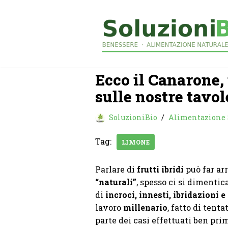
Vai
al
contenuto
Ecco il Canarone,
sulle nostre tavol
SoluzioniBio
Alimentazione
Tag:
LIMONE
Parlare di
frutti ibridi
può far arr
“naturali”
, spesso ci si dimentic
di
incroci, innesti, ibridazioni e
lavoro
millenario
, fatto di tent
parte dei casi effettuati ben pri