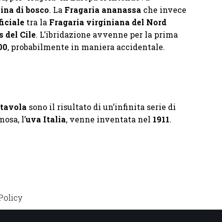
lina di bosco
. La
Fragaria ananassa
che invece
ficiale
tra la
Fragaria virginiana del Nord
 del Cile
. L’ibridazione avvenne per la prima
00
, probabilmente in maniera accidentale.
tavola
sono il risultato di un’infinita serie di
osa, l’
uva Italia
, venne inventata nel
1911
.
Policy