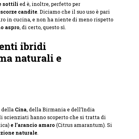
e sottili
ed è, inoltre, perfetto per
scorze candite
. Diciamo che il suo uso è pari
ro in cucina, e non ha niente di meno rispetto
o aspro
, di certo, questo sì.
nti ibridi
 ma naturali e
 della
Cina
, della Birmania e dell’India
li scienziati hanno scoperto che si tratta di
ica)
e l’arancio amaro
(Citrus amarantum). Si
azione naturale
.