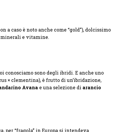
(non a caso è noto anche come “gold”), dolcissimo
li minerali e vitamine.
noi conosciamo sono degli ibridi. E anche uno
rus × clementina), è frutto di un’ibridazione,
ndarino Avana
e una selezione di
arancio
a, per “fragola” in Europa si intendeva