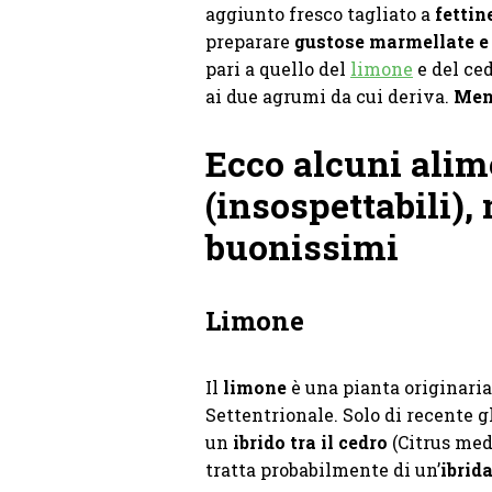
aggiunto fresco tagliato a
fettin
preparare
gustose marmellate e 
pari a quello del
limone
e del ced
ai due agrumi da cui deriva.
Men
Ecco alcuni alime
(insospettabili),
buonissimi
Limone
Il
limone
è una pianta originaria
Settentrionale. Solo di recente g
un
ibrido tra il cedro
(Citrus med
tratta probabilmente di un’
ibrid