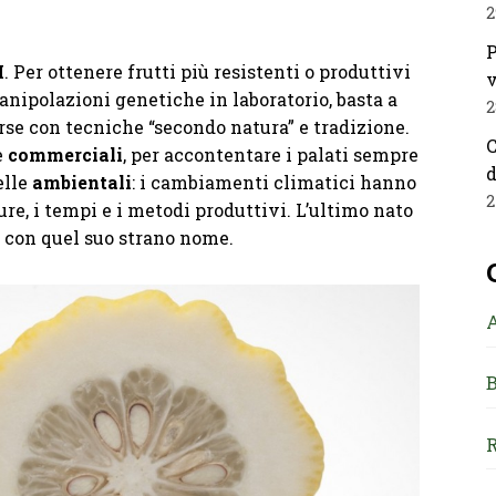
2
P
M
. Per ottenere frutti più resistenti o produttivi
v
ipolazioni genetiche in laboratorio, basta a
2
rse con tecniche “secondo natura” e tradizione.
C
e
commerciali
, per accontentare i palati sempre
d
elle
ambientali
: i cambiamenti climatici hanno
2
re, i tempi e i metodi produttivi. L’ultimo nato
, con quel suo strano nome.
B
R