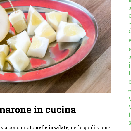
c
ra
narone in cucina
izia consumato
nelle insalate
, nelle quali viene