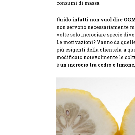
consumi di massa.
I
brido infatti non vuol dire OG
non servono necessariamente man
volte solo incrociare specie dive
Le motivazioni? Vanno da quell
più esigenti della clientela, a qu
modificato notevolmente le coltu
è
un incrocio tra cedro e limone