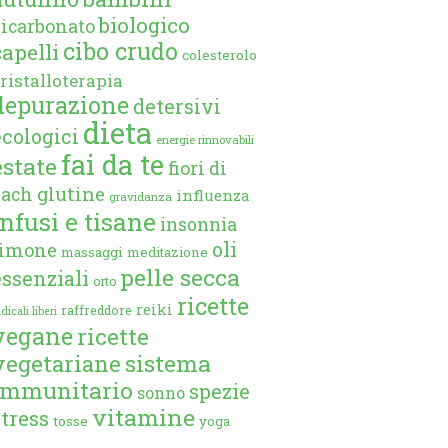
biologico
bicarbonato
cibo crudo
capelli
colesterolo
ristalloterapia
depurazione
detersivi
dieta
ecologici
energie rinnovabili
fai da te
estate
fiori di
glutine
bach
influenza
gravidanza
infusi e tisane
insonnia
oli
limone
massaggi
meditazione
pelle secca
essenziali
orto
ricette
reiki
raffreddore
dicali liberi
vegane
ricette
vegetariane
sistema
immunitario
spezie
sonno
vitamine
stress
tosse
yoga