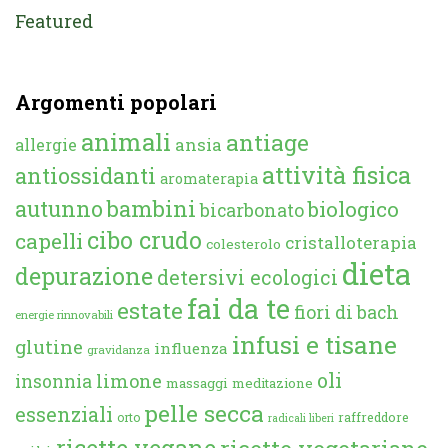
Featured
Argomenti popolari
animali
antiage
ansia
allergie
attività fisica
antiossidanti
aromaterapia
autunno
bambini
biologico
bicarbonato
cibo crudo
capelli
cristalloterapia
colesterolo
dieta
depurazione
detersivi ecologici
fai da te
estate
fiori di bach
energie rinnovabili
infusi e tisane
glutine
influenza
gravidanza
oli
limone
insonnia
massaggi
meditazione
pelle secca
essenziali
orto
raffreddore
radicali liberi
ricette vegane
ricette vegetariane