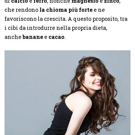
di
calcio
e
ferro
, nonché
magnesio
e
zinco
,
che rendono
la chioma più forte
e ne
favoriscono la crescita. A questo proposito, tra
i cibi da introdurre nella propria dieta,
anche
banane
e
cacao
.