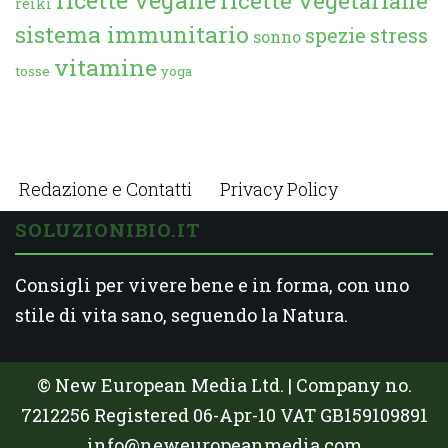
reiki
sistema immunitario
spezie
stress
sonno
vitamine
tosse
yoga
Redazione e Contatti
Privacy Policy
SOLUZIONIBIO.IT
Consigli per vivere bene e in forma, con uno
stile di vita sano, seguendo la Natura.
© New European Media Ltd. | Company no.
7212256 Registered 06-Apr-10 VAT GB159109891
info@neweuropeanmedia.com