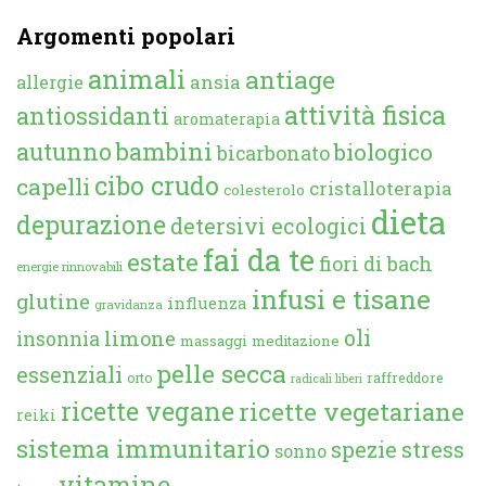
Argomenti popolari
animali
antiage
ansia
allergie
attività fisica
antiossidanti
aromaterapia
autunno
bambini
biologico
bicarbonato
cibo crudo
capelli
cristalloterapia
colesterolo
dieta
depurazione
detersivi ecologici
fai da te
estate
fiori di bach
energie rinnovabili
infusi e tisane
glutine
influenza
gravidanza
oli
limone
insonnia
massaggi
meditazione
pelle secca
essenziali
orto
raffreddore
radicali liberi
ricette vegane
ricette vegetariane
reiki
sistema immunitario
spezie
stress
sonno
vitamine