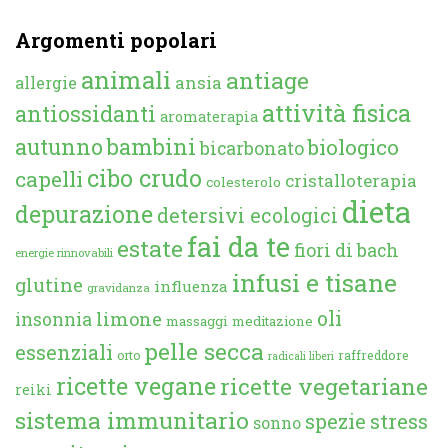
Argomenti popolari
animali
antiage
ansia
allergie
attività fisica
antiossidanti
aromaterapia
autunno
bambini
biologico
bicarbonato
cibo crudo
capelli
cristalloterapia
colesterolo
dieta
depurazione
detersivi ecologici
fai da te
estate
fiori di bach
energie rinnovabili
infusi e tisane
glutine
influenza
gravidanza
oli
limone
insonnia
massaggi
meditazione
pelle secca
essenziali
orto
raffreddore
radicali liberi
ricette vegane
ricette vegetariane
reiki
sistema immunitario
spezie
stress
sonno