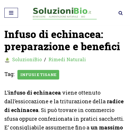
Vai
al
Infuso di echinacea:
contenuto
preparazione e benefici
SoluzioniBio
Rimedi Naturali
Tag:
INFUSI E TISANE
L’
infuso di echinacea
viene ottenuto
dall’essiccazione e la triturazione della
radice
di echinacea
. Si può trovare in commercio
sfusa oppure confezionata in pratici sacchetti.
E’ consigliabile assumerne fino a
un massimo