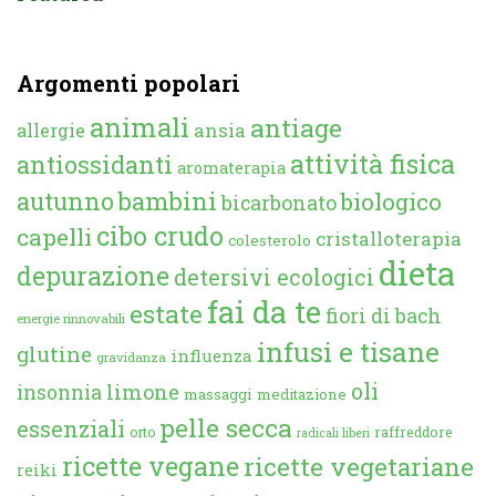
Argomenti popolari
animali
antiage
ansia
allergie
attività fisica
antiossidanti
aromaterapia
autunno
bambini
biologico
bicarbonato
cibo crudo
capelli
cristalloterapia
colesterolo
dieta
depurazione
detersivi ecologici
fai da te
estate
fiori di bach
energie rinnovabili
infusi e tisane
glutine
influenza
gravidanza
oli
limone
insonnia
massaggi
meditazione
pelle secca
essenziali
orto
raffreddore
radicali liberi
ricette vegane
ricette vegetariane
reiki