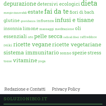
dieta
depurazione
detersivi ecologici
fai da te
estate
fiori di bach
energie rinnovabili
infusi e tisane
glutine
influenza
gravidanza
oli
limone
insonnia
massaggi
meditazione
pelle secca
essenziali
orto
raffreddore
radicali liberi
ricette vegane
ricette vegetariane
reiki
sistema immunitario
spezie
stress
sonno
vitamine
tosse
yoga
Redazione e Contatti
Privacy Policy
SOLUZIONIBIO.IT