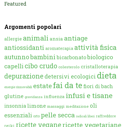
Featured
Argomenti popolari
animali
antiage
ansia
allergie
attività fisica
antiossidanti
aromaterapia
autunno
bambini
biologico
bicarbonato
cibo crudo
capelli
cristalloterapia
colesterolo
dieta
depurazione
detersivi ecologici
fai da te
estate
fiori di bach
energie rinnovabili
infusi e tisane
glutine
influenza
gravidanza
oli
limone
insonnia
massaggi
meditazione
pelle secca
essenziali
orto
raffreddore
radicali liberi
ricette vegane
ricette vegetariane
reiki