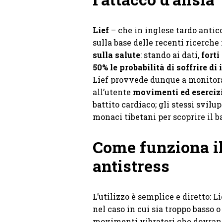
Lief
– che in inglese tardo antico
sulla base delle recenti ricerch
sulla salute
: stando ai dati,
forti
50% le probabilità di soffrire di
Lief provvede dunque a monitorar
all’utente
movimenti ed esercizi 
battito cardiaco; gli stessi svi
monaci tibetani per scoprire il ba
Come funziona il
antistress
L’utilizzo è semplice e diretto: 
nel caso in cui sia troppo basso 
movimenti vibratori che dovra