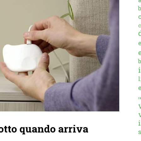
c
ra
rotto quando arriva