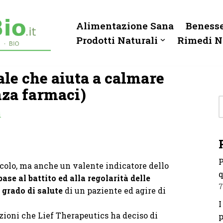
Alimentazione Sana
Benesse
Prodotti Naturali
Rimedi N
tale che aiuta a calmare
nza farmaci)
i
P
olo, ma anche un valente indicatore dello
q
base al battito ed alla regolarità delle
7
grado di salute
di un paziente ed agire di
I
azioni che Lief Therapeutics ha deciso di
p