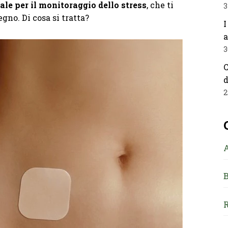
tale per il monitoraggio dello stress
, che ti
3
gno. Di cosa si tratta?
I
a
3
C
d
2
B
R