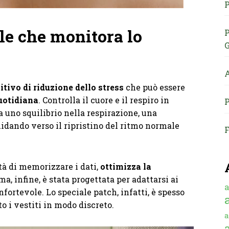
P
ale che monitora lo
P
G
A
itivo di riduzione dello stress
che può essere
quotidiana
. Controlla il cuore e il respiro in
P
 uno squilibrio nella respirazione, una
uidando verso il ripristino del ritmo normale
F
lità di memorizzare i dati,
ottimizza la
rma, infine, è stata progettata per adattarsi ai
a
ortevole. Lo speciale patch, infatti, è spesso
to i vestiti in modo discreto.
a