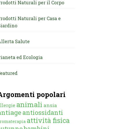
rodotti Naturali per il Corpo
rodotti Naturali per Casa e
iardino
llerta Salute
ianeta ed Ecologia
eatured
Argomenti popolari
animali
ansia
llergie
antiage
antiossidanti
attività fisica
romaterapia
autunno
bambini