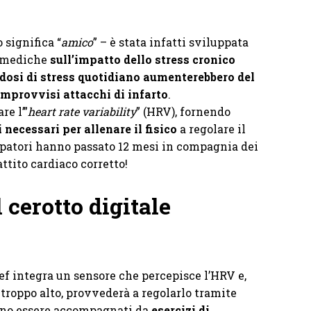
 significa “
amico
” – è stata infatti sviluppata
e mediche
sull’impatto dello stress cronico
 dosi di stress quotidiano aumenterebbero del
 improvvisi attacchi di infarto
.
e l’”
heart rate variability
” (HRV), fornendo
necessari per allenare il fisico
a regolare il
luppatori hanno passato 12 mesi in compagnia dei
ttito cardiaco corretto!
 cerotto digitale
Lief integra un sensore che percepisce l’HRV e,
o troppo alto, provvederà a regolarlo tramite
nno essere accompagnati da
esercizi di