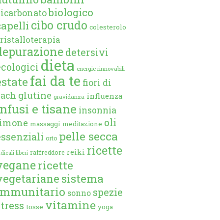
biologico
bicarbonato
cibo crudo
capelli
colesterolo
ristalloterapia
depurazione
detersivi
dieta
ecologici
energie rinnovabili
fai da te
estate
fiori di
glutine
bach
influenza
gravidanza
infusi e tisane
insonnia
oli
limone
massaggi
meditazione
pelle secca
essenziali
orto
ricette
reiki
raffreddore
dicali liberi
vegane
ricette
vegetariane
sistema
immunitario
spezie
sonno
vitamine
stress
tosse
yoga