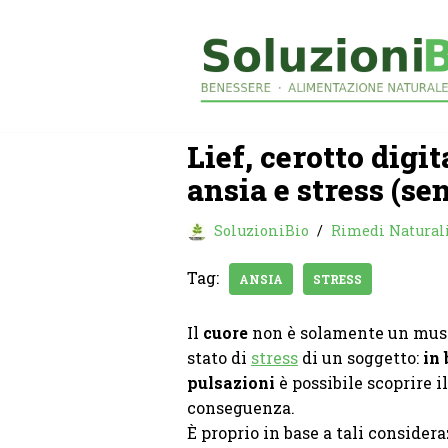
Vai
al
contenuto
Lief, cerotto digi
ansia e stress (se
SoluzioniBio
Rimedi Natural
Tag:
ANSIA
STRESS
Il
cuore
non è solamente un musc
stato di
stress
di un soggetto:
in 
pulsazioni
è possibile scoprire il
conseguenza.
È proprio in base a tali consider