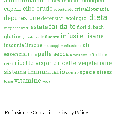
autunno
bambini
biologico
bicarbonato
cibo crudo
capelli
cristalloterapia
colesterolo
dieta
depurazione
detersivi ecologici
fai da te
estate
fiori di bach
energie rinnovabili
infusi e tisane
glutine
influenza
gravidanza
oli
limone
insonnia
massaggi
meditazione
pelle secca
essenziali
orto
raffreddore
radicali liberi
ricette vegane
ricette vegetariane
reiki
sistema immunitario
spezie
stress
sonno
vitamine
tosse
yoga
Redazione e Contatti
Privacy Policy