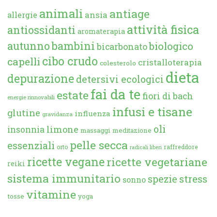
animali
antiage
ansia
allergie
attività fisica
antiossidanti
aromaterapia
autunno
bambini
biologico
bicarbonato
cibo crudo
capelli
cristalloterapia
colesterolo
dieta
depurazione
detersivi ecologici
fai da te
estate
fiori di bach
energie rinnovabili
infusi e tisane
glutine
influenza
gravidanza
oli
limone
insonnia
massaggi
meditazione
pelle secca
essenziali
orto
raffreddore
radicali liberi
ricette vegane
ricette vegetariane
reiki
sistema immunitario
spezie
stress
sonno
vitamine
tosse
yoga