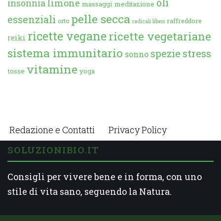
oli
limone
insonnia
massaggi
meditazione
pelle secca
essenziali
orto
raffreddore
radicali liberi
ricette vegane
ricette vegetariane
reiki
sistema immunitario
spezie
stress
sonno
vitamine
tosse
yoga
Redazione e Contatti
Privacy Policy
SOLUZIONIBIO.IT
Consigli per vivere bene e in forma, con uno
stile di vita sano, seguendo la Natura.