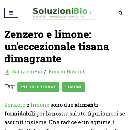
Vai
al
Zenzero e limone:
contenuto
un’eccezionale tisana
dimagrante
SoluzioniBio
Rimedi Naturali
Tag:
INFUSI E TISANE
LIMONE
Zenzero
e
limone
sono due
alimenti
formidabili
per la nostra salute, figuriamoci se
assunti insieme. Una radice e un agrume, i