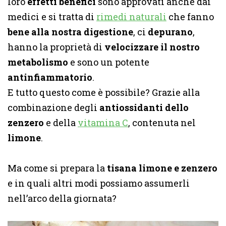
loro
effetti benefici
sono approvati anche dai
medici e si tratta di
rimedi naturali
che fanno
bene alla nostra digestione
, ci
depurano
,
hanno la proprietà di
velocizzare il nostro
metabolismo
e sono un potente
antinfiammatorio
.
E tutto questo come è possibile? Grazie alla
combinazione degli
antiossidanti dello
zenzero
e della
vitamina C
, contenuta nel
limone
.
Ma come si prepara la
tisana limone e zenzero
e in quali altri modi possiamo assumerli
nell’arco della giornata?