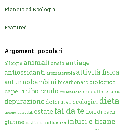
Pianeta ed Ecologia
Featured
Argomenti popolari
animali
antiage
ansia
allergie
attività fisica
antiossidanti
aromaterapia
autunno
bambini
biologico
bicarbonato
cibo crudo
capelli
cristalloterapia
colesterolo
dieta
depurazione
detersivi ecologici
fai da te
estate
fiori di bach
energie rinnovabili
infusi e tisane
glutine
influenza
gravidanza