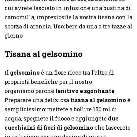
cui avrete lasciato in infusione una bustina di
camomilla, impreziosite la vostra tisana con la
scorza di arancia.
Uso
: bere da una a tre tazze al
giorno
Tisana al gelsomino
Il gelsomino
è un fiore ricco tra l’altro di
proprietà benefiche per il nostro
organismo
perché
lenitivo e sgonfiante
.
Preparare una deliziosa
tisana al gelsomino
è
semplicissimo: mettete a bollire 150 ml di
acqua, spegnete il fuoco e aggiungete
due
cucchiaini di fiori di gelsomino
che lascerete
in infusione per una decina di minuti.