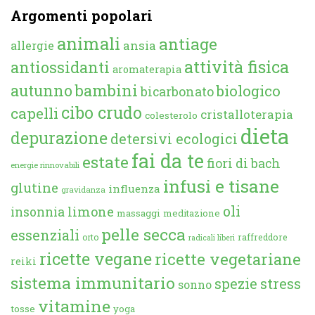
Argomenti popolari
animali
antiage
ansia
allergie
attività fisica
antiossidanti
aromaterapia
autunno
bambini
biologico
bicarbonato
cibo crudo
capelli
cristalloterapia
colesterolo
dieta
depurazione
detersivi ecologici
fai da te
estate
fiori di bach
energie rinnovabili
infusi e tisane
glutine
influenza
gravidanza
oli
limone
insonnia
massaggi
meditazione
pelle secca
essenziali
orto
raffreddore
radicali liberi
ricette vegane
ricette vegetariane
reiki
sistema immunitario
spezie
stress
sonno
vitamine
tosse
yoga