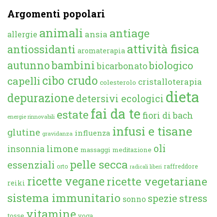
Argomenti popolari
animali
antiage
ansia
allergie
attività fisica
antiossidanti
aromaterapia
autunno
bambini
biologico
bicarbonato
cibo crudo
capelli
cristalloterapia
colesterolo
dieta
depurazione
detersivi ecologici
fai da te
estate
fiori di bach
energie rinnovabili
infusi e tisane
glutine
influenza
gravidanza
oli
limone
insonnia
massaggi
meditazione
pelle secca
essenziali
orto
raffreddore
radicali liberi
ricette vegane
ricette vegetariane
reiki
sistema immunitario
spezie
stress
sonno
vitamine
tosse
yoga