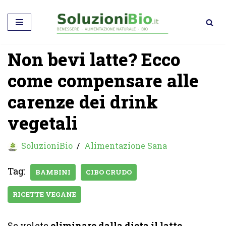
Vai
al
Non bevi latte? Ecco
contenuto
come compensare alle
carenze dei drink
vegetali
SoluzioniBio
Alimentazione Sana
Tag:
BAMBINI
CIBO CRUDO
RICETTE VEGANE
Se volete
eliminare dalla dieta il latte