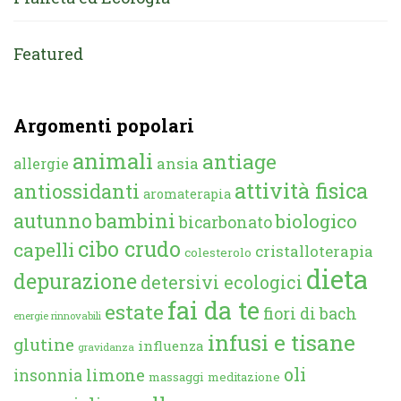
Featured
Argomenti popolari
animali
antiage
ansia
allergie
attività fisica
antiossidanti
aromaterapia
autunno
bambini
biologico
bicarbonato
cibo crudo
capelli
cristalloterapia
colesterolo
dieta
depurazione
detersivi ecologici
fai da te
estate
fiori di bach
energie rinnovabili
infusi e tisane
glutine
influenza
gravidanza
oli
limone
insonnia
massaggi
meditazione