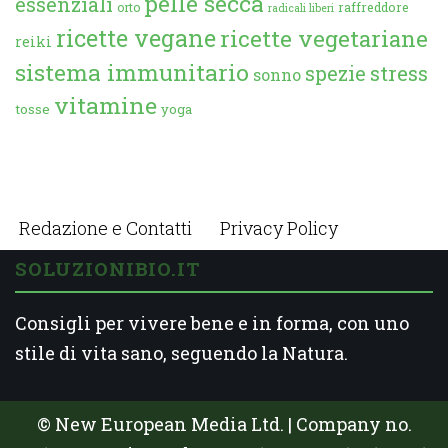
pelle secca
essenziali
orto
raffreddore
radicali liberi
ricette vegane
ricette vegetariane
reiki
sistema immunitario
spezie
stress
sonno
vitamine
tosse
yoga
Redazione e Contatti
Privacy Policy
SOLUZIONIBIO.IT
Consigli per vivere bene e in forma, con uno
stile di vita sano, seguendo la Natura.
© New European Media Ltd. | Company no.