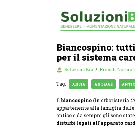
Vai
al
contenuto
Biancospino: tutti
per il sistema car
SoluzioniBio
Rimedi Natural
Tag:
ANSIA
ANTIAGE
ANTIO
Il
biancospino
(in erboristeria
C
appartenente alla famiglia dell
antico e da sempre gli sono stat
disturbi legati all’apparato car