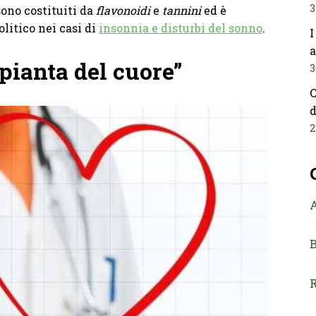
3
ono costituiti da
flavonoidi
e
tannini
ed è
litico nei casi di
insonnia e disturbi del sonno
.
I
a
pianta del cuore”
3
C
d
2
B
R