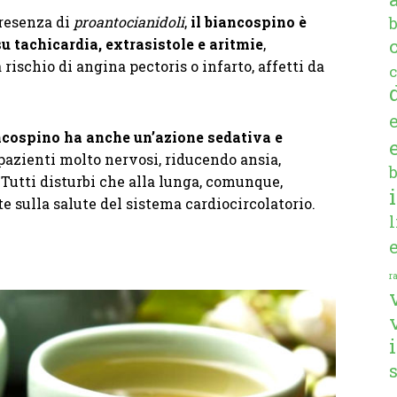
presenza di
proantocianidoli
,
il biancospino è
u tachicardia, extrasistole e aritmie
,
 rischio di angina pectoris o infarto, affetti da
c
ancospino ha anche un’azione sedativa e
i pazienti molto nervosi, riducendo ansia,
 Tutti disturbi che alla lunga, comunque,
 sulla salute del sistema cardiocircolatorio.
ra