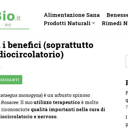
Alimentazione Sana
Benesse
Prodotti Naturali
Rimedi N
 i benefici (soprattutto
diocircolatorio)
i
SSIDANTI
P
rataegus monogyna
) è un arbusto spinoso
q
e
Rosacee
. Il suo
utilizzo terapeutico
è molto
7
e riconosciute
qualità importanti nella cura di
diocircolatorio e nervoso
.
I
p