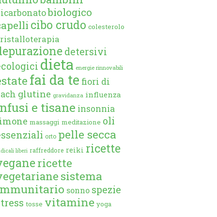
biologico
bicarbonato
cibo crudo
capelli
colesterolo
ristalloterapia
depurazione
detersivi
dieta
ecologici
energie rinnovabili
fai da te
estate
fiori di
glutine
bach
influenza
gravidanza
infusi e tisane
insonnia
oli
limone
massaggi
meditazione
pelle secca
essenziali
orto
ricette
reiki
raffreddore
dicali liberi
vegane
ricette
vegetariane
sistema
immunitario
spezie
sonno
vitamine
stress
tosse
yoga