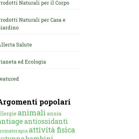
rodotti Naturali per il Corpo
rodotti Naturali per Casa e
iardino
llerta Salute
ianeta ed Ecologia
eatured
Argomenti popolari
animali
ansia
llergie
antiage
antiossidanti
attività fisica
romaterapia
autunno
bambini