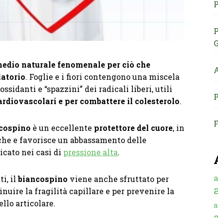
P
P
G
medio naturale fenomenale per ciò che
A
latorio
. Foglie e i fiori contengono una miscela
ossidanti e “spazzini” dei radicali liberi, utili
P
rdiovascolari e per combattere il colesterolo
.
F
cospino
è un eccellente
protettore del cuore
, in
iche e favorisce un abbassamento delle
icato nei casi di
pressione alta
.
a
ti, il
biancospino
viene anche sfruttato per
nuire la fragilità capillare e per prevenire la
llo articolare.
a