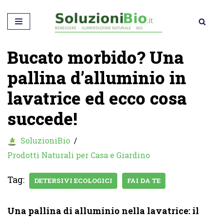
Vai
al
Bucato morbido? Una
contenuto
pallina d’alluminio in
lavatrice ed ecco cosa
succede!
SoluzioniBio
Prodotti Naturali per Casa e Giardino
Tag:
DETERSIVI ECOLOGICI
FAI DA TE
Una pallina di alluminio nella lavatrice: il