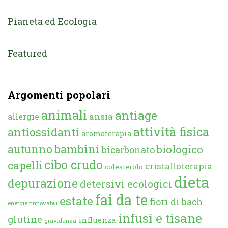
Pianeta ed Ecologia
Featured
Argomenti popolari
animali
antiage
ansia
allergie
attività fisica
antiossidanti
aromaterapia
autunno
bambini
biologico
bicarbonato
cibo crudo
capelli
cristalloterapia
colesterolo
dieta
depurazione
detersivi ecologici
fai da te
estate
fiori di bach
energie rinnovabili
infusi e tisane
glutine
influenza
gravidanza