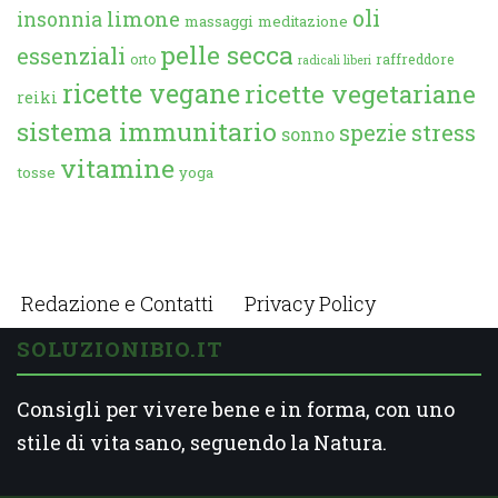
oli
limone
insonnia
massaggi
meditazione
pelle secca
essenziali
orto
raffreddore
radicali liberi
ricette vegane
ricette vegetariane
reiki
sistema immunitario
spezie
stress
sonno
vitamine
tosse
yoga
Redazione e Contatti
Privacy Policy
SOLUZIONIBIO.IT
Consigli per vivere bene e in forma, con uno
stile di vita sano, seguendo la Natura.