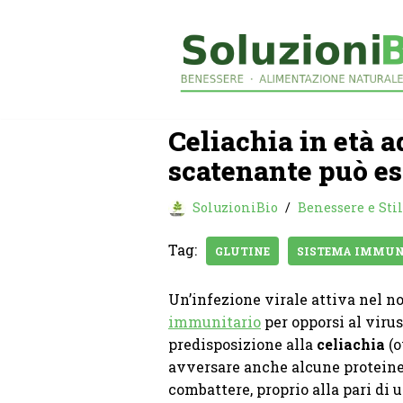
Vai
al
contenuto
Celiachia in età a
scatenante può es
SoluzioniBio
Benessere e Stil
Tag:
GLUTINE
SISTEMA IMMUN
Un’infezione virale attiva nel n
immunitario
per opporsi al viru
predisposizione alla
celiachia
(o
avversare anche alcune protein
combattere, proprio alla pari di