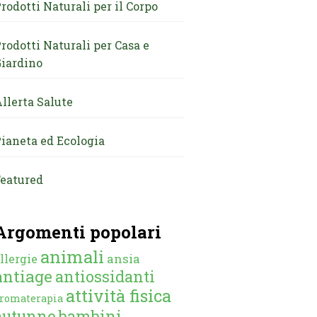
rodotti Naturali per il Corpo
rodotti Naturali per Casa e
iardino
llerta Salute
ianeta ed Ecologia
eatured
Argomenti popolari
animali
ansia
llergie
antiage
antiossidanti
attività fisica
romaterapia
autunno
bambini