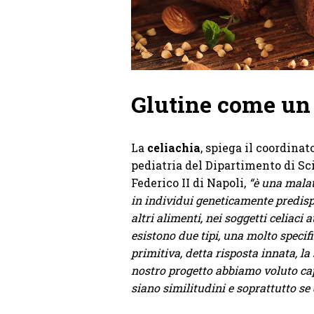
Glutine come un
La
celiachia
, spiega il coordina
pediatria del Dipartimento di Sc
Federico II di Napoli,
“è una malat
in individui geneticamente predispo
altri alimenti, nei soggetti celiac
esistono due tipi, una molto specifi
primitiva, detta risposta innata, la 
nostro progetto abbiamo voluto capir
siano similitudini e soprattutto s