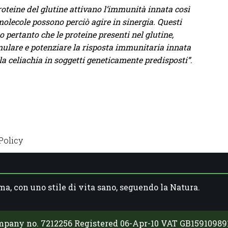
roteine del glutine attivano l’immunità innata così
molecole possono perciò agire in sinergia. Questi
o pertanto che le proteine presenti nel glutine,
imulare e potenziare la risposta immunitaria innata
la celiachia in soggetti geneticamente predisposti”
.
Policy
ma, con uno stile di vita sano, seguendo la Natura.
mpany no. 7212256 Registered 06-Apr-10 VAT GB1591098