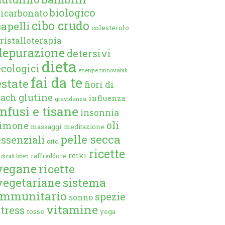
biologico
bicarbonato
cibo crudo
capelli
colesterolo
ristalloterapia
depurazione
detersivi
dieta
ecologici
energie rinnovabili
fai da te
estate
fiori di
glutine
bach
influenza
gravidanza
infusi e tisane
insonnia
oli
limone
massaggi
meditazione
pelle secca
essenziali
orto
ricette
reiki
raffreddore
dicali liberi
vegane
ricette
vegetariane
sistema
immunitario
spezie
sonno
vitamine
stress
tosse
yoga