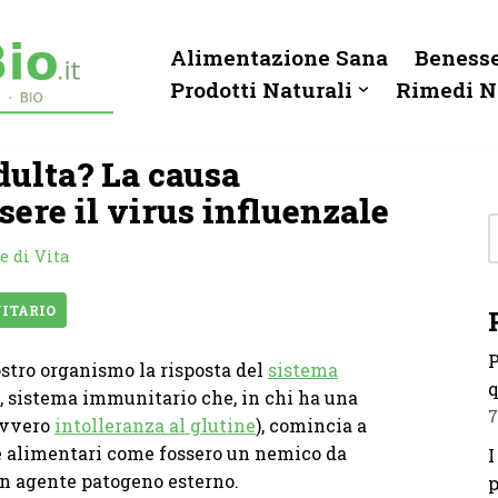
Alimentazione Sana
Benesse
Prodotti Naturali
Rimedi N
dulta? La causa
sere il virus influenzale
e di Vita
ITARIO
P
ostro organismo la risposta del
sistema
q
s, sistema immunitario che, in chi ha una
7
vvero
intolleranza al glutine
), comincia a
e alimentari come fossero un nemico da
I
 un agente patogeno esterno.
p