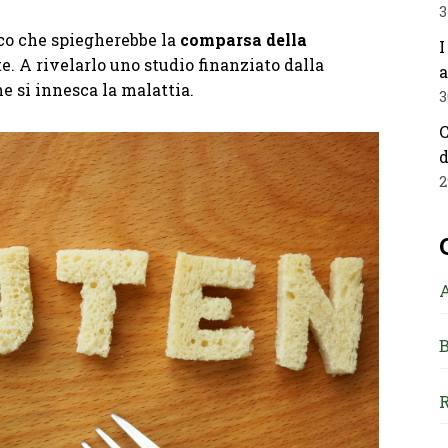
3
co che spiegherebbe la
comparsa della
I
. A rivelarlo uno studio finanziato dalla
a
e si innesca la malattia.
3
C
d
2
B
R