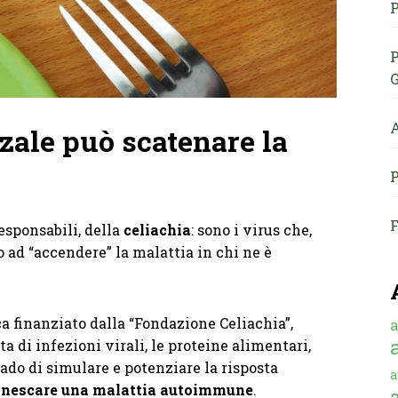
P
P
G
A
zale può scatenare la
P
F
responsabili, della
celiachia
: sono i virus che,
 ad “accendere” la malattia in chi ne è
a finanziato dalla “Fondazione Celiachia”,
a
a di infezioni virali, le proteine alimentari,
rado di simulare e potenziare la risposta
a
nnescare una malattia autoimmune
.