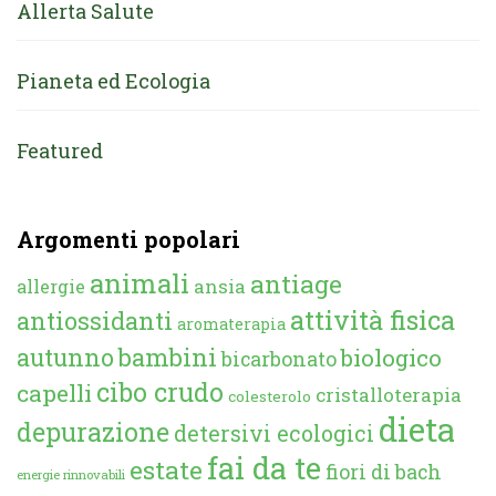
Allerta Salute
Pianeta ed Ecologia
Featured
Argomenti popolari
animali
antiage
ansia
allergie
attività fisica
antiossidanti
aromaterapia
autunno
bambini
biologico
bicarbonato
cibo crudo
capelli
cristalloterapia
colesterolo
dieta
depurazione
detersivi ecologici
fai da te
estate
fiori di bach
energie rinnovabili