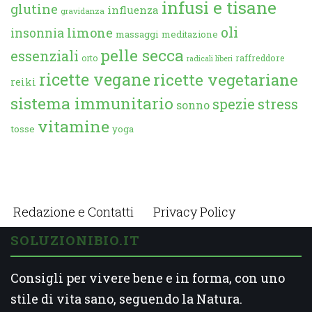
infusi e tisane
glutine
influenza
gravidanza
oli
limone
insonnia
massaggi
meditazione
pelle secca
essenziali
orto
raffreddore
radicali liberi
ricette vegane
ricette vegetariane
reiki
sistema immunitario
spezie
stress
sonno
vitamine
tosse
yoga
Redazione e Contatti
Privacy Policy
SOLUZIONIBIO.IT
Consigli per vivere bene e in forma, con uno
stile di vita sano, seguendo la Natura.