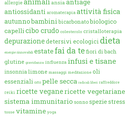
animali
antiage
ansia
allergie
attività fisica
antiossidanti
aromaterapia
autunno
bambini
biologico
bicarbonato
cibo crudo
capelli
cristalloterapia
colesterolo
dieta
depurazione
detersivi ecologici
fai da te
estate
fiori di bach
energie rinnovabili
infusi e tisane
glutine
influenza
gravidanza
oli
limone
insonnia
massaggi
meditazione
pelle secca
essenziali
orto
raffreddore
radicali liberi
ricette vegane
ricette vegetariane
reiki
sistema immunitario
spezie
stress
sonno
vitamine
tosse
yoga