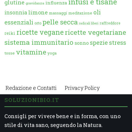
infusi e tisane
glutine
influenza
gravidanza
oli
limone
insonnia
massaggi
meditazione
pelle secca
essenziali
orto
raffreddore
radicali liberi
ricette vegane
ricette vegetariane
reiki
sistema immunitario
spezie
stress
sonno
vitamine
tosse
yoga
Redazione e Contatti
Privacy Policy
SOLUZIONIBIO.IT
Consigli per vivere bene e in forma, con uno
stile di vita sano, seguendo la Natura.