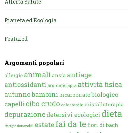
Allerta Salute
Pianeta ed Ecologia
Featured
Argomenti popolari
animali
antiage
ansia
allergie
attività fisica
antiossidanti
aromaterapia
autunno
bambini
biologico
bicarbonato
cibo crudo
capelli
cristalloterapia
colesterolo
dieta
depurazione
detersivi ecologici
fai da te
estate
fiori di bach
energie rinnovabili