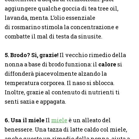
aggiungere qualche goccia di tea tree oil,
lavanda, menta. L’olio essenziale
di rosmarino stimola la concentrazione e
combatte il mal di testa da sinusite.
5. Brodo? Sì, grazie!
Il vecchio rimedio della
nonna a base di brodo funziona: il
calore
si
diffonderà piacevolmente alzando la
temperatura corporea. Il naso si sblocca.
Inoltre, grazie al contenuto di nutrienti ti
senti sazia e appagata.
6. Usa il miele
Il
miele
è un
alleato del
benessere. Una tazza di latte caldo col miele,
anche questo un rimedio della nonna, aiuta a