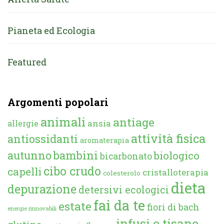
Pianeta ed Ecologia
Featured
Argomenti popolari
animali
antiage
ansia
allergie
attività fisica
antiossidanti
aromaterapia
autunno
bambini
biologico
bicarbonato
cibo crudo
capelli
cristalloterapia
colesterolo
dieta
depurazione
detersivi ecologici
fai da te
estate
fiori di bach
energie rinnovabili
infusi e tisane