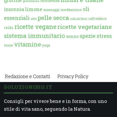
glutine
influenza
gravidanza
oli
limone
insonnia
massaggi
meditazione
pelle secca
essenziali
orto
raffreddore
radicali liberi
ricette vegane
ricette vegetariane
reiki
sistema immunitario
spezie
stress
sonno
vitamine
tosse
yoga
Redazione e Contatti
Privacy Policy
SOLUZIONIBIO.IT
Consigli per vivere bene e in forma, con uno
stile di vita sano, seguendo la Natura.