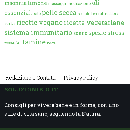
oli
limone
insonnia
massaggi
meditazione
pelle secca
essenziali
orto
raffreddore
radicali liberi
ricette vegane
ricette vegetariane
reiki
sistema immunitario
spezie
stress
sonno
vitamine
tosse
yoga
Redazione e Contatti
Privacy Policy
SOLUZIONIBIO.IT
Consigli per vivere bene e in forma, con uno
stile di vita sano, seguendo la Natura.