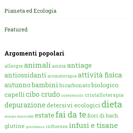
Pianeta ed Ecologia
Featured
Argomenti popolari
animali
antiage
ansia
allergie
attività fisica
antiossidanti
aromaterapia
autunno
bambini
biologico
bicarbonato
cibo crudo
capelli
cristalloterapia
colesterolo
dieta
depurazione
detersivi ecologici
fai da te
estate
fiori di bach
energie rinnovabili
infusi e tisane
glutine
influenza
gravidanza