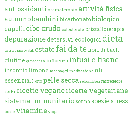
attività fisica
antiossidanti
aromaterapia
autunno
bambini
biologico
bicarbonato
cibo crudo
capelli
cristalloterapia
colesterolo
dieta
depurazione
detersivi ecologici
fai da te
estate
fiori di bach
energie rinnovabili
infusi e tisane
glutine
influenza
gravidanza
oli
limone
insonnia
massaggi
meditazione
pelle secca
essenziali
orto
raffreddore
radicali liberi
ricette vegane
ricette vegetariane
reiki
sistema immunitario
spezie
stress
sonno
vitamine
tosse
yoga