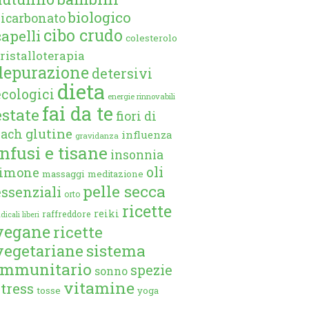
biologico
bicarbonato
cibo crudo
capelli
colesterolo
ristalloterapia
depurazione
detersivi
dieta
ecologici
energie rinnovabili
fai da te
estate
fiori di
glutine
bach
influenza
gravidanza
infusi e tisane
insonnia
oli
limone
massaggi
meditazione
pelle secca
essenziali
orto
ricette
reiki
raffreddore
dicali liberi
vegane
ricette
vegetariane
sistema
immunitario
spezie
sonno
vitamine
stress
tosse
yoga