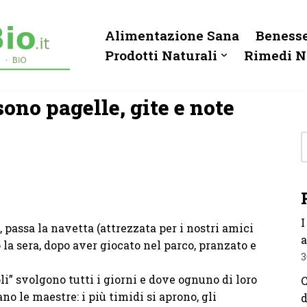
Alimentazione Sana
Benesse
Prodotti Naturali
Rimedi N
sono pagelle, gite e note
I
 passa la navetta (attrezzata per i nostri amici
a
 la sera, dopo aver giocato nel parco, pranzato e
3
oli” svolgono tutti i giorni e dove ognuno di loro
C
no le maestre: i più timidi si aprono, gli
d