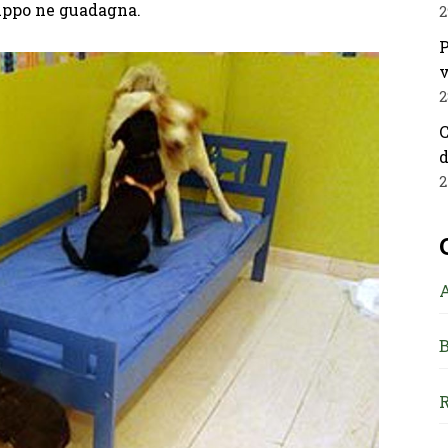
ruppo ne guadagna.
2
P
v
2
C
d
2
B
R