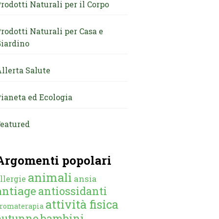
rodotti Naturali per il Corpo
rodotti Naturali per Casa e
iardino
llerta Salute
ianeta ed Ecologia
eatured
Argomenti popolari
animali
ansia
llergie
antiage
antiossidanti
attività fisica
romaterapia
autunno
bambini