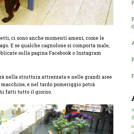
P
P
G
petti, ci sono anche momenti ameni, come le
A
 lago. E se qualche cagnolone si comporta male,
bblicate sulla pagina Facebook o Instagram
P
F
à nella struttura attrezzata e nelle grandi aree
e macchine, e nel tardo pomeriggio potrà
i fatti tutto il giorno.
a
a