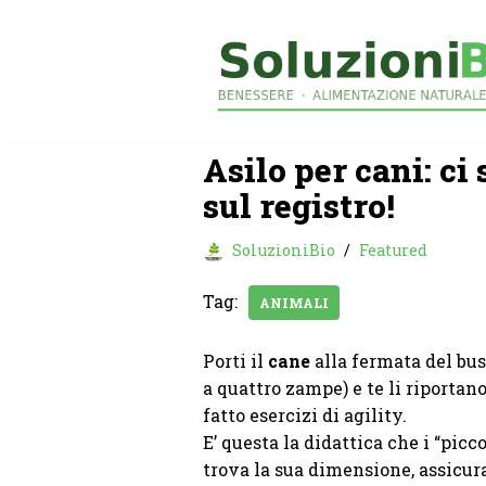
Vai
al
contenuto
Asilo per cani: ci 
sul registro!
SoluzioniBio
Featured
Tag:
ANIMALI
Porti il
cane
alla fermata del bus,
a quattro zampe) e te li riportano
fatto esercizi di agility.
E’ questa la didattica che i “picc
trova la sua dimensione, assicura