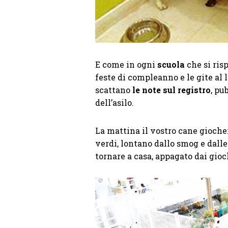
E come in ogni
scuola
che si ris
feste di compleanno e le gite al
scattano
le note sul registro
, pu
dell’asilo.
La mattina il vostro cane giocher
verdi, lontano dallo smog e dall
tornare a casa, appagato dai gioch