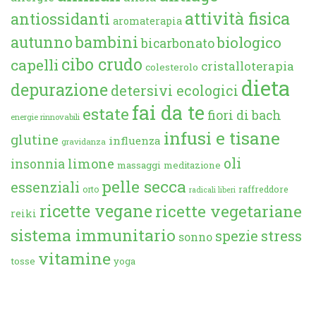
attività fisica
antiossidanti
aromaterapia
autunno
bambini
biologico
bicarbonato
cibo crudo
capelli
cristalloterapia
colesterolo
dieta
depurazione
detersivi ecologici
fai da te
estate
fiori di bach
energie rinnovabili
infusi e tisane
glutine
influenza
gravidanza
oli
limone
insonnia
massaggi
meditazione
pelle secca
essenziali
orto
raffreddore
radicali liberi
ricette vegane
ricette vegetariane
reiki
sistema immunitario
spezie
stress
sonno
vitamine
tosse
yoga