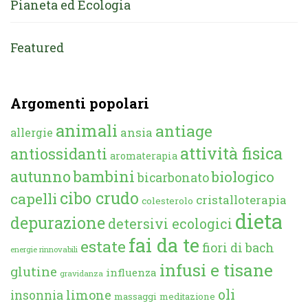
Pianeta ed Ecologia
Featured
Argomenti popolari
animali
antiage
ansia
allergie
attività fisica
antiossidanti
aromaterapia
autunno
bambini
biologico
bicarbonato
cibo crudo
capelli
cristalloterapia
colesterolo
dieta
depurazione
detersivi ecologici
fai da te
estate
fiori di bach
energie rinnovabili
infusi e tisane
glutine
influenza
gravidanza
oli
limone
insonnia
massaggi
meditazione