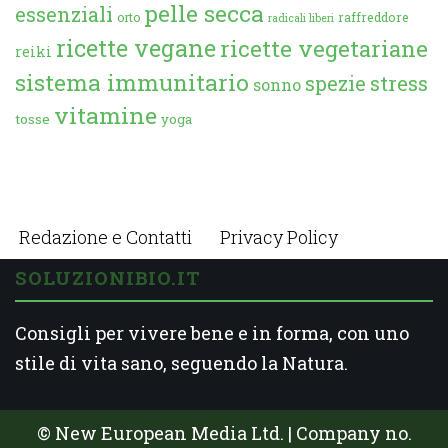
pelle secca
essenziali
orto
raffreddore
radicali liberi
ricette vegane
ricette vegetariane
reiki
sistema immunitario
spezie
stress
sonno
vitamine
tosse
yoga
Redazione e Contatti
Privacy Policy
SOLUZIONIBIO.IT
Consigli per vivere bene e in forma, con uno
stile di vita sano, seguendo la Natura.
© New European Media Ltd. | Company no.