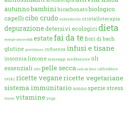
aromaterapia
autunno
bambini
biologico
bicarbonato
cibo crudo
capelli
cristalloterapia
colesterolo
dieta
depurazione
detersivi ecologici
fai da te
estate
fiori di bach
energie rinnovabili
infusi e tisane
glutine
influenza
gravidanza
oli
limone
insonnia
massaggi
meditazione
pelle secca
essenziali
orto
raffreddore
radicali liberi
ricette vegane
ricette vegetariane
reiki
sistema immunitario
spezie
stress
sonno
vitamine
tosse
yoga