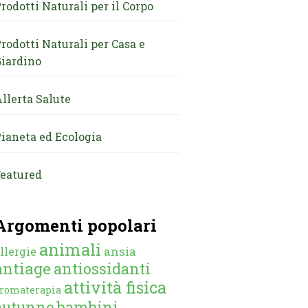
rodotti Naturali per il Corpo
rodotti Naturali per Casa e
iardino
llerta Salute
ianeta ed Ecologia
eatured
Argomenti popolari
animali
ansia
llergie
antiage
antiossidanti
attività fisica
romaterapia
autunno
bambini