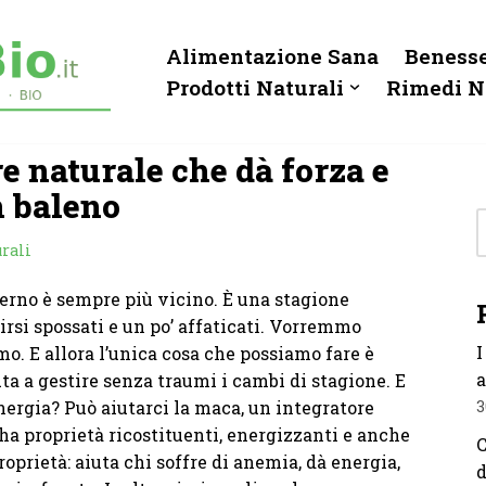
Alimentazione Sana
Benesse
Prodotti Naturali
Rimedi N
e naturale che dà forza e
n baleno
rali
erno è sempre più vicino. È una stagione
irsi spossati e un po’ affaticati. Vorremmo
I
o. E allora l’unica cosa che possiamo fare è
a
uta a gestire senza traumi i cambi di stagione. E
nergia? Può aiutarci la maca, un integratore
3
ha proprietà ricostituenti, energizzanti e anche
C
oprietà: aiuta chi soffre di anemia, dà energia,
d