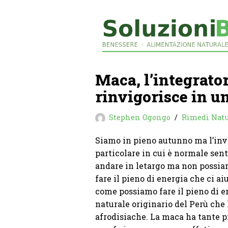
Vai
al
contenuto
Maca, l’integrator
rinvigorisce in u
Stephen Ogongo
Rimedi Natu
Siamo in pieno autunno ma l’inv
particolare in cui è normale sent
andare in letargo ma non possiam
fare il pieno di energia che ci ai
come possiamo fare il pieno di e
naturale originario del Perù che 
afrodisiache. La maca ha tante pr