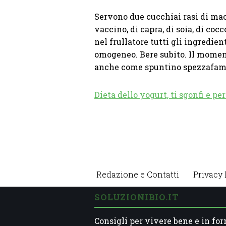
Servono due cucchiai rasi di maca
vaccino, di capra, di soia, di co
nel frullatore tutti gli ingredien
omogeneo. Bere subito. Il momen
anche come spuntino spezzafam
Dieta dello yogurt, ti sgonfi e pe
Redazione e Contatti
Privacy 
SOLUZIONIBIO.IT
Consigli per vivere bene e in for