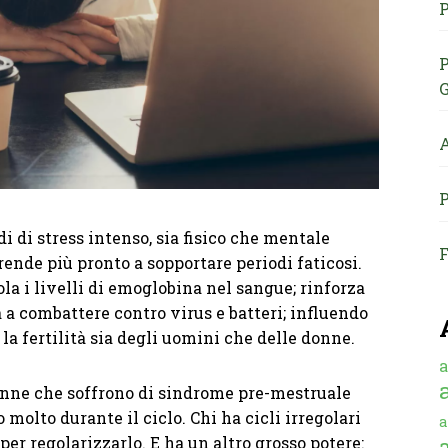
P
P
G
A
P
i di stress intenso, sia fisico che mentale
F
 rende più pronto a sopportare periodi faticosi.
gola i livelli di emoglobina nel sangue; rinforza
 a combattere contro virus e batteri; influendo
la fertilità sia degli uomini che delle donne.
a
donne che soffrono di sindrome pre-mestruale
molto durante il ciclo. Chi ha cicli irregolari
a
er regolarizzarlo. E ha un altro grosso potere: