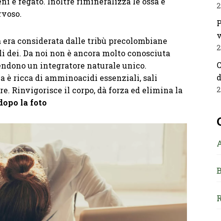
ni e fegato. Inoltre rimineralizza le ossa e
2
rvoso.
P
v
a era considerata dalle tribù precolombiane
2
i dei. Da noi non è ancora molto conosciuta
C
rendono un integratore naturale unico.
d
 è ricca di amminoacidi essenziali, sali
e. Rinvigorisce il corpo, dà forza ed elimina la
2
dopo la foto
B
R