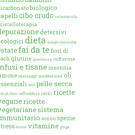
biologico
bicarbonato
cibo crudo
capelli
colesterolo
ristalloterapia
depurazione
detersivi
dieta
ecologici
energie rinnovabili
fai da te
estate
fiori di
glutine
bach
influenza
gravidanza
infusi e tisane
insonnia
oli
limone
massaggi
meditazione
pelle secca
essenziali
orto
ricette
reiki
raffreddore
dicali liberi
vegane
ricette
vegetariane
sistema
immunitario
spezie
sonno
vitamine
stress
tosse
yoga