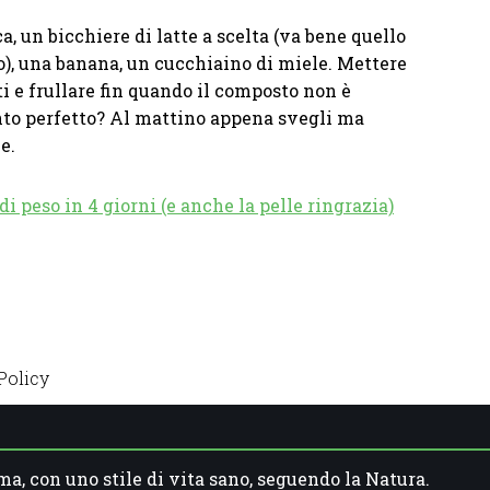
, un bicchiere di latte a scelta (va bene quello
cco), una banana, un cucchiaino di miele. Mettere
ti e frullare fin quando il composto non è
to perfetto? Al mattino appena svegli ma
e.
rdi peso in 4 giorni (e anche la pelle ringrazia)
Policy
ma, con uno stile di vita sano, seguendo la Natura.