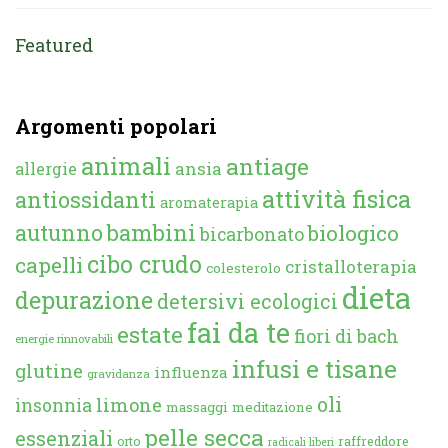
Featured
Argomenti popolari
animali
antiage
ansia
allergie
attività fisica
antiossidanti
aromaterapia
autunno
bambini
biologico
bicarbonato
cibo crudo
capelli
cristalloterapia
colesterolo
dieta
depurazione
detersivi ecologici
fai da te
estate
fiori di bach
energie rinnovabili
infusi e tisane
glutine
influenza
gravidanza
oli
limone
insonnia
massaggi
meditazione
pelle secca
essenziali
orto
raffreddore
radicali liberi