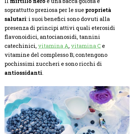
Il
mirtillo nero
è una bacca golosa e
soprattutto preziosa per le sue
proprietà
salutari
: i suoi benefici sono dovuti alla
presenza di principi attivi quali eterosidi
flavonoidici, antocianosidi, tannini
catechinici,
vitamina A
,
vitamina C
e
vitamine del complesso B; contengono
pochissimi zuccheri e sono ricchi di
antiossidanti
.