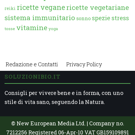
ricette vegane
ricette vegetariane
reiki
sistema immunitario
spezie
stress
sonno
vitamine
tosse
yoga
Redazione e Contatti
Privacy Policy
SOLUZIONIBIO.IT
Consigli per vivere bene e in forma, con uno
stile di vita sano, seguendo la Natura.
© New European Media Ltd. | Company no.
7212256 Registered 06-Apr-10 VAT GB159109891