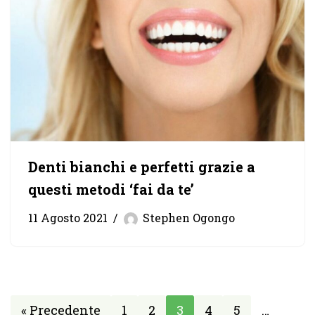
Denti bianchi e perfetti grazie a
questi metodi ‘fai da te’
11 Agosto 2021
Stephen Ogongo
« Precedente
1
2
3
4
5
…