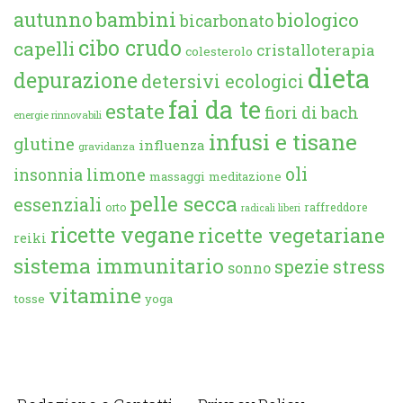
autunno
bambini
biologico
bicarbonato
cibo crudo
capelli
cristalloterapia
colesterolo
dieta
depurazione
detersivi ecologici
fai da te
estate
fiori di bach
energie rinnovabili
infusi e tisane
glutine
influenza
gravidanza
oli
limone
insonnia
massaggi
meditazione
pelle secca
essenziali
orto
raffreddore
radicali liberi
ricette vegane
ricette vegetariane
reiki
sistema immunitario
spezie
stress
sonno
vitamine
tosse
yoga