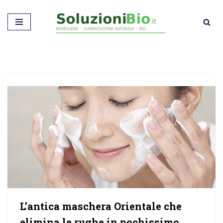
Vai
al
contenuto
L’antica maschera Orientale che
elimina le rughe in pochissimo