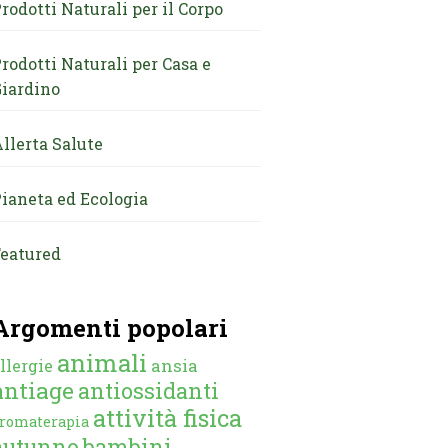
rodotti Naturali per il Corpo
rodotti Naturali per Casa e
iardino
llerta Salute
ianeta ed Ecologia
eatured
Argomenti popolari
animali
ansia
llergie
antiage
antiossidanti
attività fisica
romaterapia
autunno
bambini