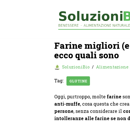
Vai
al
contenuto
Farine migliori (e
ecco quali sono
SoluzioniBio
Alimentazione
Tag:
GLUTINE
Oggi, purtroppo, molte
farine
so
anti-muffe
, cosa questa che cre
persone
, senza considerare il
co
intolleranze alle farine se non 