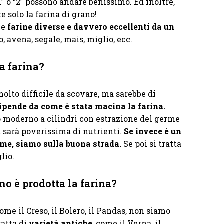
“1” o “2” possono andare benissimo. Ed inoltre,
 solo la farina di grano!
he
farine diverse e davvero eccellenti da un
ro, avena, segale, mais, miglio, ecc.
a farina?
olto difficile da scovare, ma sarebbe di
ipende da come è stata macina la farina.
o moderno a cilindri con estrazione del germe
ta sarà poverissima di nutrienti.
Se invece è un
rme, siamo sulla buona strada.
Se poi si tratta
lio.
ano è prodotta la farina?
ome il Creso, il Bolero, il Pandas, non siamo
ratta di
varietà antiche
, come il Verna, il