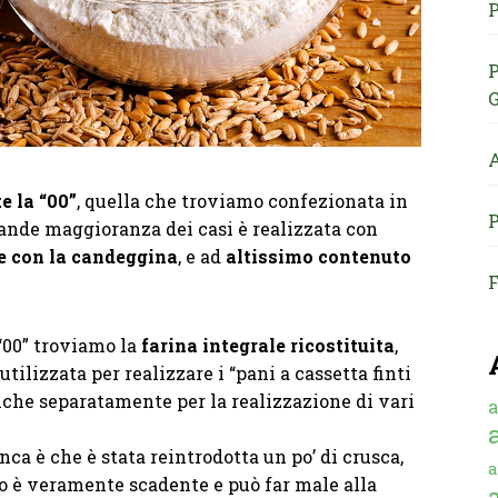
P
P
G
A
e la “00”
, quella che troviamo confezionata in
P
rande maggioranza dei casi è realizzata con
e con la candeggina
, e ad
altissimo contenuto
F
 “00” troviamo la
farina integrale ricostituita
,
utilizzata per realizzare i “pani a cassetta finti
nche separatamente per la realizzazione di vari
a
nca è che è stata reintrodotta un po’ di crusca,
a
to è veramente scadente e può far male alla