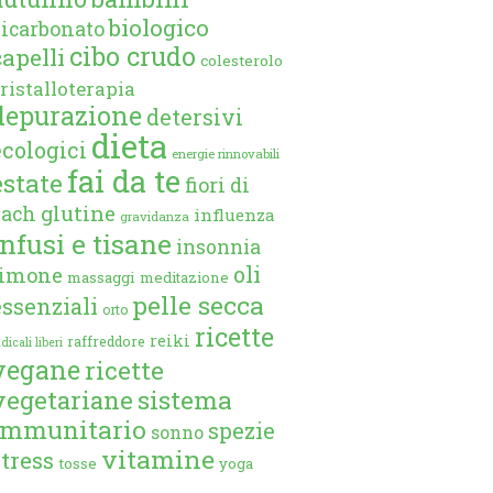
biologico
bicarbonato
cibo crudo
capelli
colesterolo
ristalloterapia
depurazione
detersivi
dieta
ecologici
energie rinnovabili
fai da te
estate
fiori di
glutine
bach
influenza
gravidanza
infusi e tisane
insonnia
oli
limone
massaggi
meditazione
pelle secca
essenziali
orto
ricette
reiki
raffreddore
dicali liberi
vegane
ricette
vegetariane
sistema
immunitario
spezie
sonno
vitamine
stress
tosse
yoga