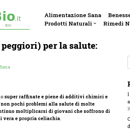
Alimentazione Sana
Benesse
Prodotti Naturali
Rimedi N
 peggiori) per la salute:
 Sana
I
no
super raffinate e piene di additivi chimici e
a
a
non pochi problemi alla salute di molte
3
ntinuo moltiplicarsi di giovani che soffrono di
di vera e propria celiachia
.
C
d