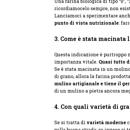
Una farina biologica di tipo “0”, 
ricordiamocelo sempre, non esiste
Lanciamoci a sperimentare anc
punto di vista nutrizionale
: far
3. Come è stata macinata l
Questa indicazione è purtroppo m
importanza vitale.
Quasi tutto d
Se è stata macinata in un molin
di grano, allora la farina prodot
mulino artigianale e tiene il ge
di un mulino a pietra ancora meg
4. Con quali varietà di gr
Se si tratta di
varietà moderne
c
sulla buona strada; se invece si t