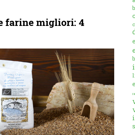
 farine migliori: 4
c
ra