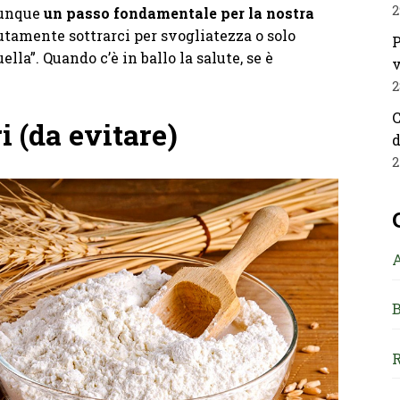
2
unque
un passo fondamentale per la nostra
utamente sottrarci per svogliatezza o solo
P
la”. Quando c’è in ballo la salute, se è
v
2
C
i (da evitare)
d
2
B
R