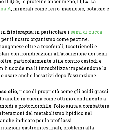
 il 3,5%, le proteine ancor meno, l’1,1%. La
ina A
, minerali come ferro, magnesio, potassio e
.
 in
fitoterapia
: in particolare i
semi di zucca
per il nostro organismo come pectine,
manganese oltre a tocoferoli, tocotrienoli e
olari controindicazioni all’assunzione dei semi
noltre, particolarmente utile contro cestodi e
 Non li uccide ma li immobilizza impedendone la
no usare anche lassativi dopo l’assunzione.
oso olio
, ricco di proprietà come gli acidi grassi
sato anche in cucina come ottimo condimento a
noidi e protoclorofille, l’olio aiuta a combattere
 alterazioni del metabolismo lipidico nel
anche indicato per la profilassi
irritazioni gastrointestinali, problemi alla