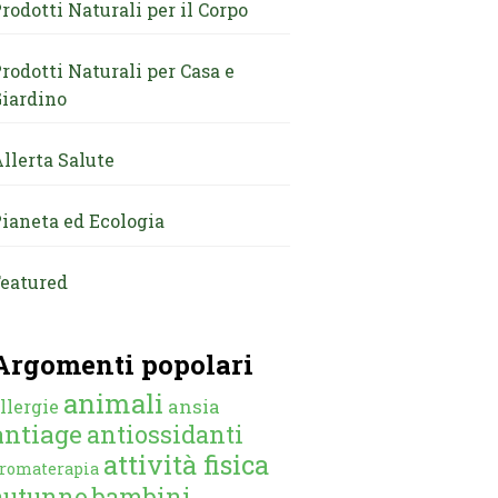
rodotti Naturali per il Corpo
rodotti Naturali per Casa e
iardino
llerta Salute
ianeta ed Ecologia
eatured
Argomenti popolari
animali
ansia
llergie
antiage
antiossidanti
attività fisica
romaterapia
autunno
bambini