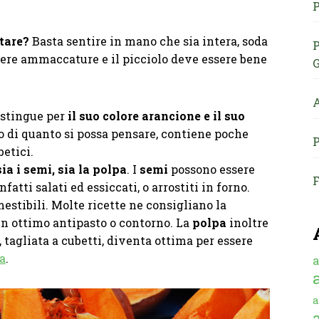
P
tare?
Basta sentire in mano che sia intera, soda
P
ere ammaccature e il picciolo deve essere bene
G
A
istingue per
il suo colore arancione e il suo
io di quanto si possa pensare, contiene poche
P
betici.
a i semi, sia la polpa
. I
semi
possono essere
F
atti salati ed essiccati, o arrostiti in forno.
stibili. Molte ricette ne consigliano la
 un ottimo antipasto o contorno. La
polpa
inoltre
, tagliata a cubetti, diventa ottima per essere
a
.
a
a