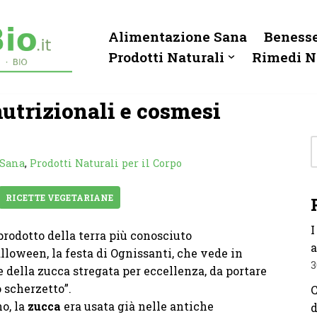
Alimentazione Sana
Benesse
Prodotti Naturali
Rimedi N
nutrizionali e cosmesi
 Sana
,
Prodotti Naturali per il Corpo
RICETTE VEGETARIANE
I
 prodotto della terra più conosciuto
a
lloween, la festa di Ognissanti, che vede in
3
 della zucca stregata per eccellenza, da portare
o scherzetto”.
C
no, la
zucca
era usata già nelle antiche
d