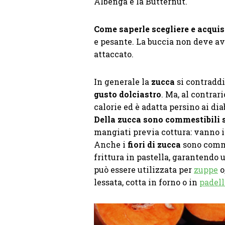
Albenga e la Butternut.
Come saperle scegliere e acquis
e pesante. La buccia non deve av
attaccato.
In generale la
zucca
si contradd
gusto dolciastro
. Ma, al contrar
calorie ed è adatta persino ai dia
Della zucca sono commestibili si
mangiati previa cottura: vanno inf
Anche i
fiori di zucca
sono comme
frittura in pastella, garantendo
può essere utilizzata per
zuppe
o
lessata, cotta in forno o in
padell