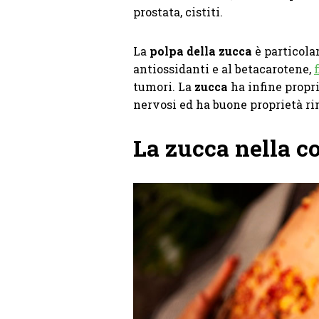
prostata, cistiti.
La
polpa della zucca
è particol
antiossidanti e al betacarotene,
tumori. La
zucca
ha infine propr
nervosi ed ha buone proprietà rin
La zucca nella c