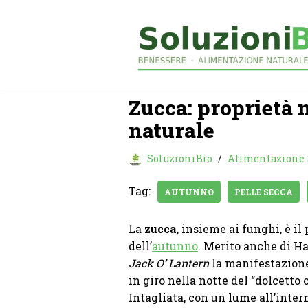
Vai
al
contenuto
Zucca: proprietà 
naturale
SoluzioniBio
Alimentazione
Tag:
AUTUNNO
PELLE SECCA
La
zucca
, insieme ai funghi, è il
dell’
autunno
. Merito anche di Ha
Jack O’ Lantern
la manifestazione
in giro nella notte del “dolcetto 
Intagliata, con un lume all’inter