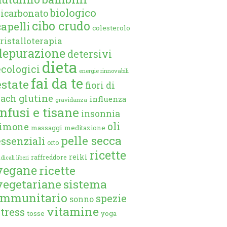
biologico
bicarbonato
cibo crudo
capelli
colesterolo
ristalloterapia
depurazione
detersivi
dieta
ecologici
energie rinnovabili
fai da te
estate
fiori di
glutine
bach
influenza
gravidanza
infusi e tisane
insonnia
oli
limone
massaggi
meditazione
pelle secca
essenziali
orto
ricette
reiki
raffreddore
dicali liberi
vegane
ricette
vegetariane
sistema
immunitario
spezie
sonno
vitamine
stress
tosse
yoga