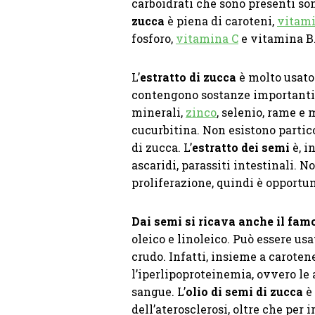
carboidrati che sono presenti sono
zucca
è piena di caroteni,
vitam
fosforo,
vitamina C
e vitamina B
L’
estratto di zucca
è molto usato
contengono sostanze importanti 
minerali,
zinco
, selenio, rame e 
cucurbitina. Non esistono partic
di zucca. L’
estratto dei semi
è, i
ascaridi, parassiti intestinali.
proliferazione, quindi è opportu
Dai semi si ricava anche il fam
oleico e linoleico. Può essere u
crudo. Infatti, insieme a carotene
l’iperlipoproteinemia, ovvero le
sangue. L’
olio di semi di zucca
è 
dell’aterosclerosi, oltre che per 