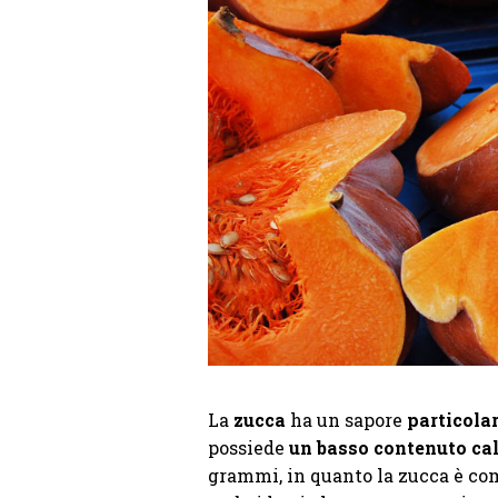
La
zucca
ha un sapore
particola
possiede
un basso contenuto ca
grammi, in quanto la zucca è com