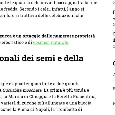
ante le quali si celebrava il passaggio tra la fine
2
ne fredda. Secondo i celti, infatti, l’anno si
P
per loro si trattava delle celebrazioni che
v
2
C
zucca è un ortaggio dalle numerose proprietà
d
 erboristico e di
cosmesi naturale
.
2
onali dei semi e della
ogie e appartengono tutte a due grandi
B
la
Cucurbita moschata
. La prima è più tonda e
la Marina di Chioggia e la Beretta Piacentina,
varietà di zucche più allungate e una buccia
R
 come la Piena di Napoli, la Trombetta di