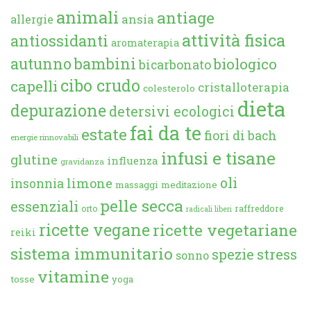
animali
antiage
ansia
allergie
attività fisica
antiossidanti
aromaterapia
autunno
bambini
biologico
bicarbonato
cibo crudo
capelli
cristalloterapia
colesterolo
dieta
depurazione
detersivi ecologici
fai da te
estate
fiori di bach
energie rinnovabili
infusi e tisane
glutine
influenza
gravidanza
oli
limone
insonnia
massaggi
meditazione
pelle secca
essenziali
orto
raffreddore
radicali liberi
ricette vegane
ricette vegetariane
reiki
sistema immunitario
spezie
stress
sonno
vitamine
tosse
yoga