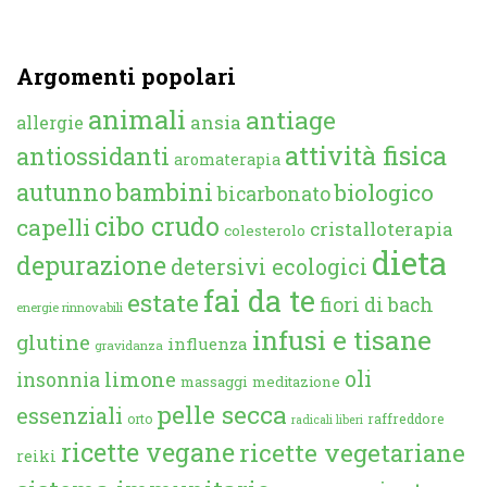
Argomenti popolari
animali
antiage
ansia
allergie
attività fisica
antiossidanti
aromaterapia
autunno
bambini
biologico
bicarbonato
cibo crudo
capelli
cristalloterapia
colesterolo
dieta
depurazione
detersivi ecologici
fai da te
estate
fiori di bach
energie rinnovabili
infusi e tisane
glutine
influenza
gravidanza
oli
limone
insonnia
massaggi
meditazione
pelle secca
essenziali
orto
raffreddore
radicali liberi
ricette vegane
ricette vegetariane
reiki