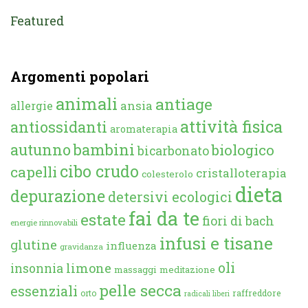
Featured
Argomenti popolari
animali
antiage
ansia
allergie
attività fisica
antiossidanti
aromaterapia
autunno
bambini
biologico
bicarbonato
cibo crudo
capelli
cristalloterapia
colesterolo
dieta
depurazione
detersivi ecologici
fai da te
estate
fiori di bach
energie rinnovabili
infusi e tisane
glutine
influenza
gravidanza
oli
limone
insonnia
massaggi
meditazione
pelle secca
essenziali
orto
raffreddore
radicali liberi