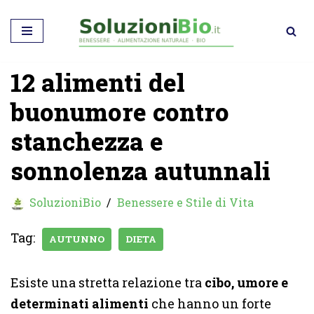
Vai
al
12 alimenti del
contenuto
buonumore contro
stanchezza e
sonnolenza autunnali
SoluzioniBio
Benessere e Stile di Vita
Tag:
AUTUNNO
DIETA
Esiste una stretta relazione tra
cibo, umore e
determinati alimenti
che hanno un forte