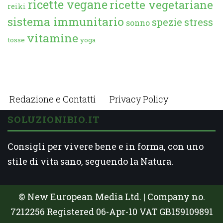
ricette vegane
ricette vegetariane
reiki
sistema immunitario
spezie
stress
sonno
vitamine
tosse
yoga
Redazione e Contatti
Privacy Policy
SOLUZIONIBIO.IT
Consigli per vivere bene e in forma, con uno
stile di vita sano, seguendo la Natura.
© New European Media Ltd. | Company no.
7212256 Registered 06-Apr-10 VAT GB159109891