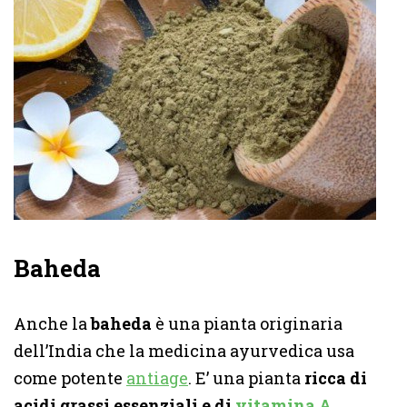
Baheda
Anche la
baheda
è una pianta originaria
dell’India che la medicina ayurvedica usa
come potente
antiage
. E’ una pianta
ricca di
acidi grassi essenziali e di
vitamina A
.