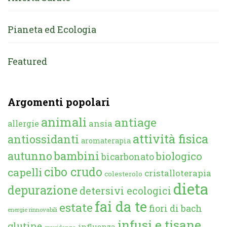
Pianeta ed Ecologia
Featured
Argomenti popolari
animali
antiage
ansia
allergie
attività fisica
antiossidanti
aromaterapia
autunno
bambini
biologico
bicarbonato
cibo crudo
capelli
cristalloterapia
colesterolo
dieta
depurazione
detersivi ecologici
fai da te
estate
fiori di bach
energie rinnovabili
infusi e tisane
glutine
influenza