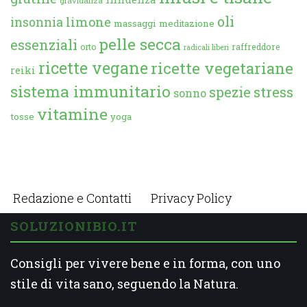
gravidanza
oli
limone
insonnia
massaggi
meditazione
pelle secca
essenziali
orto
raffreddore
radicali liberi
ricette vegane
ricette vegetariane
reiki
sistema immunitario
spezie
stress
sonno
vitamine
tosse
yoga
Redazione e Contatti
Privacy Policy
SOLUZIONIBIO.IT
Consigli per vivere bene e in forma, con uno
stile di vita sano, seguendo la Natura.